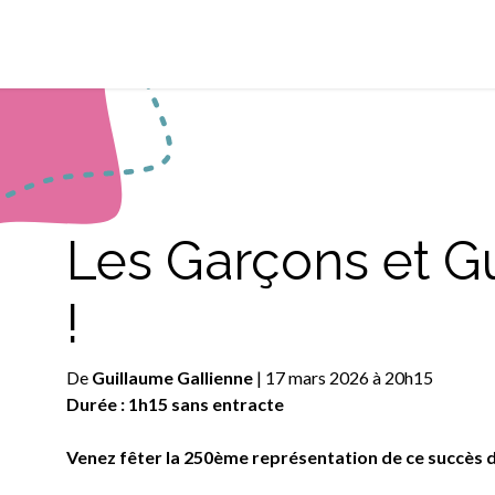
 de l'Orient-Express
Calendrier
Tarifs
Tournée
Archives
Les Garçons et Gu
!
De
Guillaume Gallienne
| 17 mars 2026 à 20h15
Durée : 1h15 sans entracte
Venez fêter la 250ème représentation de ce succès d