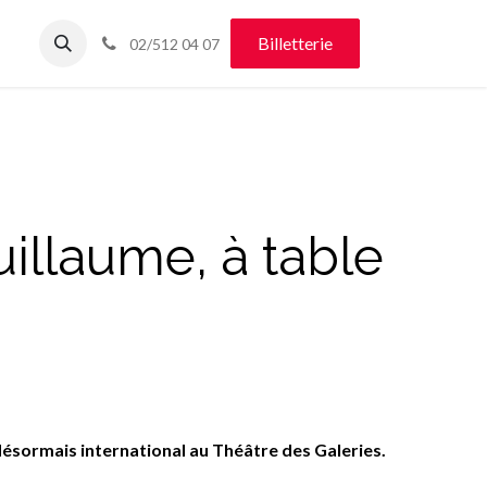
Plan de la salle
Contact
Médiation culturelle
Billetterie
02/512 04 07
illaume, à table
ésormais international au Théâtre des Galeries.