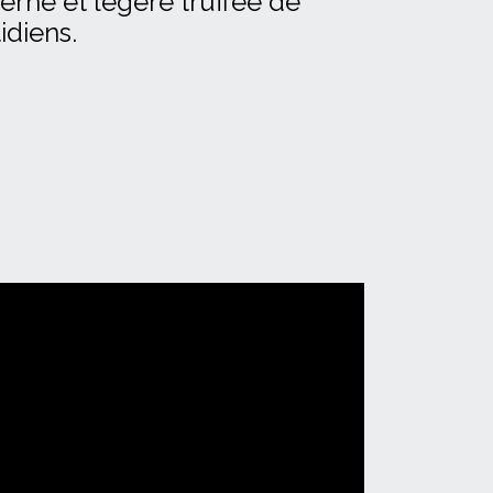
ne et légère truffée de
idiens.